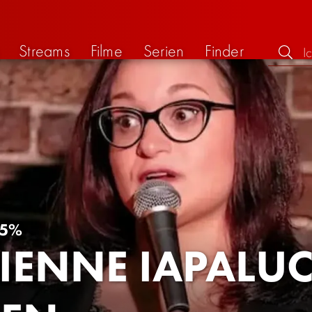
Streams
Filme
Serien
Finder
5%
IENNE IAPALUC