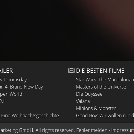
AILER
DIE BESTEN FILME
 5: Doomsday
Star Wars: The Mandaloria
n 4: Brand New Day
Masters of the Universe
Open World
Die Odyssee
vil
Vaiana
Minions & Monster
 Eine Weihnachtsgeschichte
Good Boy: Wir wollen nur d
arketing GmbH
. All rights reserved.
Fehler melden
 - 
Impressu