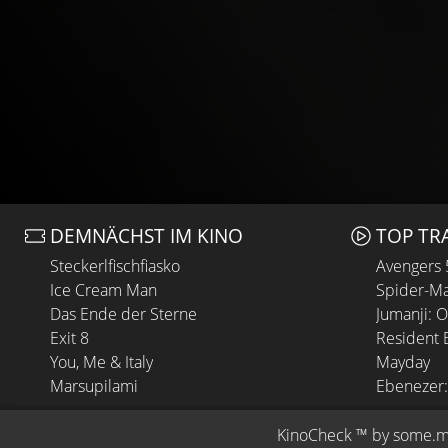
DEMNÄCHST IM KINO
TOP TR
Steckerlfischfiasko
Avengers
Ice Cream Man
Spider-Ma
Das Ende der Sterne
Jumanji: 
Exit 8
Resident E
You, Me & Italy
Mayday
Marsupilami
Ebenezer:
KinoCheck
 ™ by 
some.m