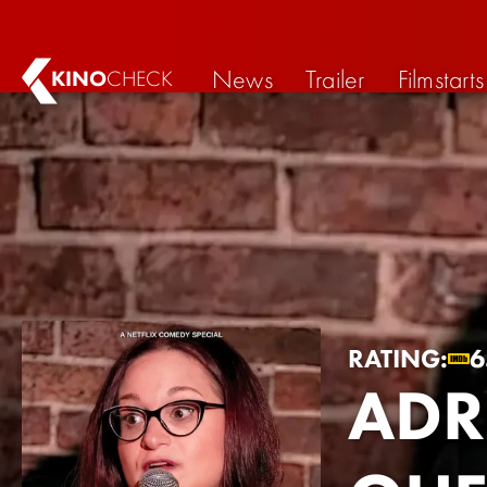
News
Trailer
Filmstarts
KINO
CHECK
RATING:
6
ADR