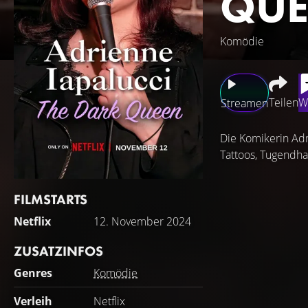
QUE
Komödie
Teilen
W
Streamen
Die Komikerin Adr
Tattoos, Tugendhaf
FILMSTARTS
Netflix
12. November 2024
ZUSATZINFOS
Genres
Komödie
Verleih
Netflix