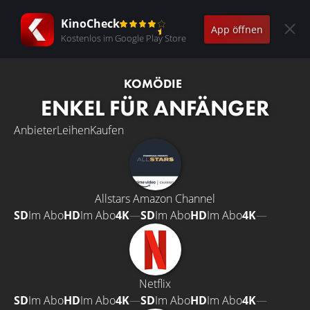
KinoCheck
App öffnen
Kostenlos im Google Play Store
KOMÖDIE
ENKEL FÜR ANFÄNGER
Anbieter
Leihen
Kaufen
Allstars Amazon Channel
SD
Im Abo
HD
Im Abo
4K
—
SD
Im Abo
HD
Im Abo
4K
—
Netflix
SD
Im Abo
HD
Im Abo
4K
—
SD
Im Abo
HD
Im Abo
4K
—