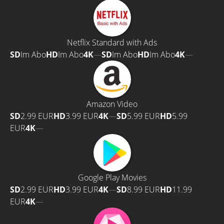
Netflix Standard with Ads
SD
Im Abo
HD
Im Abo
4K
—
SD
Im Abo
HD
Im Abo
4K
—
Amazon Video
SD
2.99 EUR
HD
3.99 EUR
4K
—
SD
5.99 EUR
HD
5.99
EUR
4K
—
Google Play Movies
SD
2.99 EUR
HD
3.99 EUR
4K
—
SD
8.99 EUR
HD
11.99
EUR
4K
—