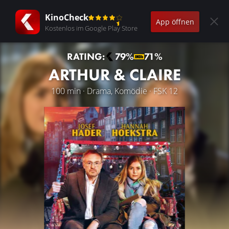
KinoCheck
App öffnen
Kostenlos im Google Play Store
RATING:
79%
71%
ARTHUR & CLAIRE
100 min · Drama, Komödie · FSK 12