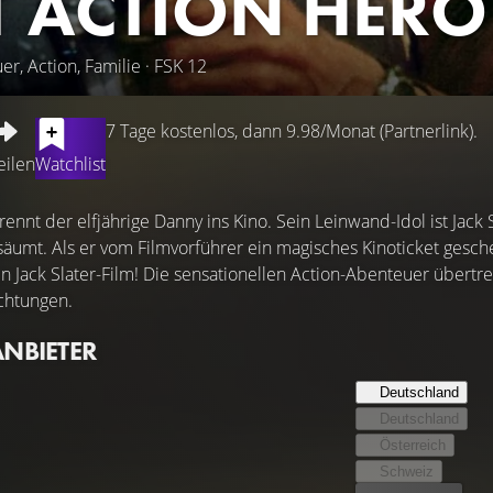
T ACTION HERO
r, Action, Familie · FSK 12
7 Tage kostenlos, dann 9.98/Monat (Partnerlink).
eilen
Watchlist
rennt der elfjährige Danny ins Kino. Sein Leinwand-Idol ist Jack
säumt. Als er vom Filmvorführer ein magisches Kinoticket gesc
n Jack Slater-Film! Die sensationellen Action-Abenteuer übertr
chtungen.
ANBIETER
Deutschland
Deutschland
Österreich
Schweiz