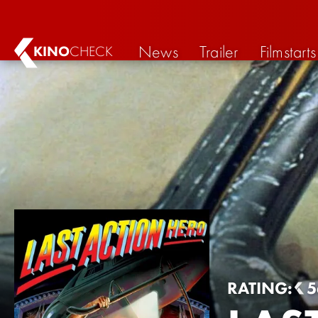
News
Trailer
Filmstarts
KINO
CHECK
RATING:
5