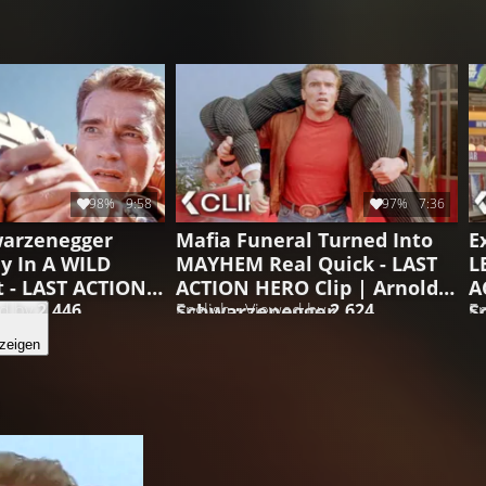
98%
9:58
97%
7:36
warzenegger
Mafia Funeral Turned Into
E
y In A WILD
MAYHEM Real Quick - LAST
L
t - LAST ACTION
ACTION HERO Clip | Arnold
A
Schwarzenegger
S
ed by
2.446
English • Viewed by
2.624
En
zeigen