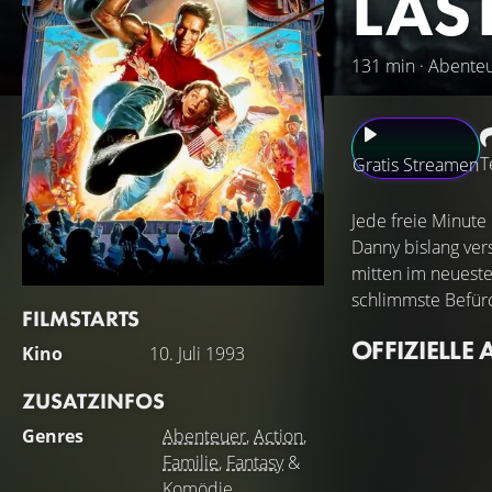
LAS
131 min · Abenteue
T
Gratis Streamen
Jede freie Minute 
Danny bislang ver
mitten im neueste
schlimmste Befür
FILMSTARTS
OFFIZIELLE 
Kino
10. Juli 1993
ZUSATZINFOS
Genres
Abenteuer
,
Action
,
Familie
,
Fantasy
&
Komödie