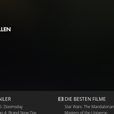
LLEN
AILER
DIE BESTEN FILME
 5: Doomsday
Star Wars: The Mandaloria
n 4: Brand New Day
Masters of the Universe