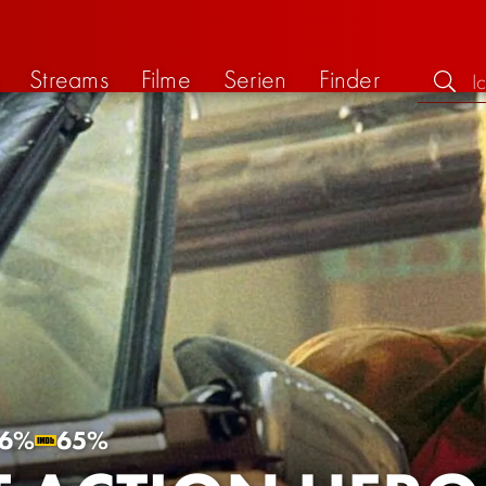
Streams
Filme
Serien
Finder
6%
65%