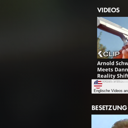
VIDEOS
Arnold Sch
Meets Dann
Reality Shif
HERO Clip
English • View
Englische Videos an
BESETZUNG