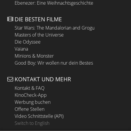
Ebenezer: Eine Weihnachtsgeschichte
DIE BESTEN FILME
Star Wars: The Mandalorian and Grogu
Masters of the Universe
Die Odyssee
Vaiana
Minions & Monster
Good Boy: Wir wollen nur dein Bestes
KONTAKT UND MEHR
Kontakt & FAQ
KinoCheck-App
Werbung buchen
Offene Stellen
Video Schnittstelle (API)
Switch to English