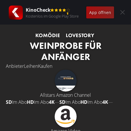
KinoCheck
App öffnen
Kostenlos im Google Play Store
KOMÖDIE
LOVESTORY
WEINPROBE FÜR
ANFÄNGER
Anbieter
Leihen
Kaufen
Allstars Amazon Channel
SD
Im Abo
HD
Im Abo
4K
—
SD
Im Abo
HD
Im Abo
4K
—