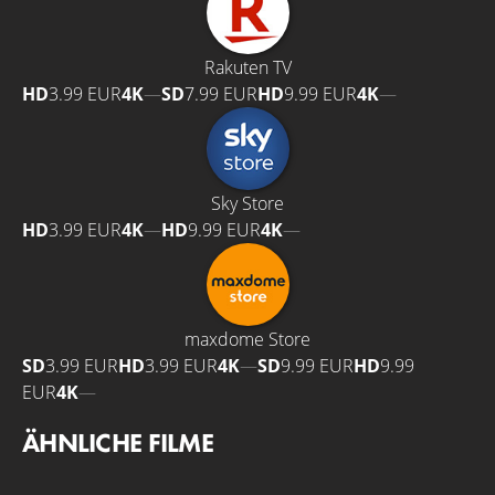
Rakuten TV
HD
3.99 EUR
4K
—
SD
7.99 EUR
HD
9.99 EUR
4K
—
Sky Store
HD
3.99 EUR
4K
—
HD
9.99 EUR
4K
—
maxdome Store
SD
3.99 EUR
HD
3.99 EUR
4K
—
SD
9.99 EUR
HD
9.99
EUR
4K
—
ÄHNLICHE FILME