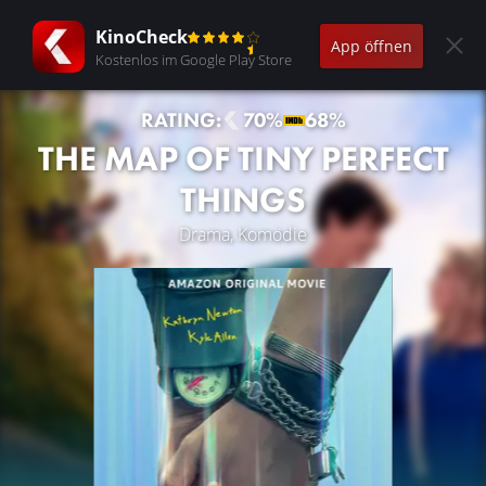
KinoCheck
App öffnen
Kostenlos im Google Play Store
RATING:
70%
68%
THE MAP OF TINY PERFECT
THINGS
Drama, Komödie