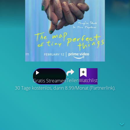
Teilen
Watchlist
Gratis Streamen
30 Tage kostenlos, dann 8.99/Monat (Partnerlink).
Der Film folgt einem Teenager, der zufrieden den
gleichen Tag in einer Endlosschleife lebt und dessen Welt
auf den Kopf gestellt wird, als er ein Mädchen trifft, das
ebenfalls in der Zeitschleife feststeckt. Was folgt, ist eine