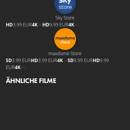
Sky Store
HD
3.99 EUR
4K
—
HD
9.99 EUR
4K
—
maxdome Store
SD
3.99 EUR
HD
3.99 EUR
4K
—
SD
9.99 EUR
HD
9.99
EUR
4K
—
ÄHNLICHE FILME