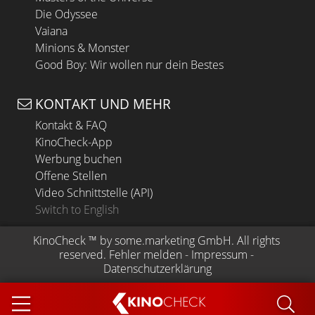
Die Odyssee
Vaiana
Minions & Monster
Good Boy: Wir wollen nur dein Bestes
KONTAKT UND MEHR
Kontakt & FAQ
KinoCheck-App
Werbung buchen
Offene Stellen
Video Schnittstelle (API)
Switch to English
KinoCheck
 ™ by 
some.marketing GmbH
. All rights 
reserved.
Fehler melden
 - 
Impressum
 - 
Datenschutzerklärung
KINO
CHECK