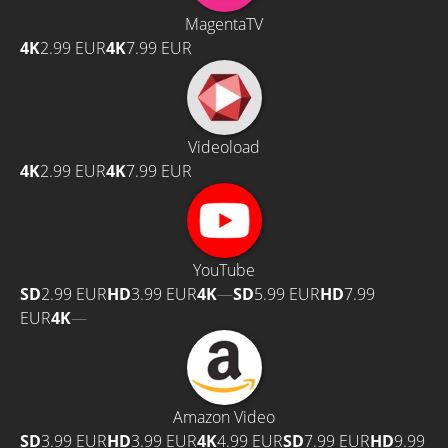
MagentaTV
4K
2.99 EUR
4K
7.99 EUR
Videoload
4K
2.99 EUR
4K
7.99 EUR
YouTube
SD
2.99 EUR
HD
3.99 EUR
4K
—
SD
5.99 EUR
HD
7.99
EUR
4K
—
Amazon Video
SD
3.99 EUR
HD
3.99 EUR
4K
4.99 EUR
SD
7.99 EUR
HD
9.99