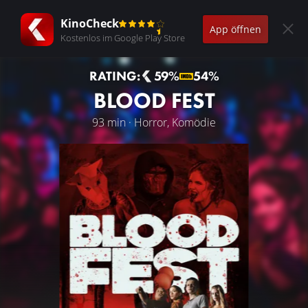
KinoCheck
App öffnen
Kostenlos im Google Play Store
RATING:
59%
54%
BLOOD FEST
93 min · Horror, Komödie