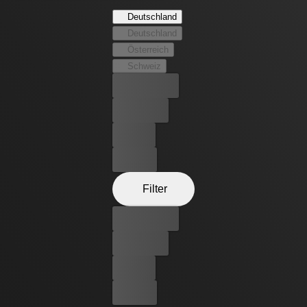
realer Horrorfilm gedreht wird – mit den Teilnehmern
Deutschland
der Convention als Opfer. Aus irrealem Horrorspaß wird
Deutschland
blutiger Ernst, den die Teenager am eigenen Leib zu
Österreich
spüren bekommen.
Schweiz
Bester Preis
Kostenlos
Leihen
Kaufen
Filter
Bester Preis
Kostenlos
Leihen
Kaufen