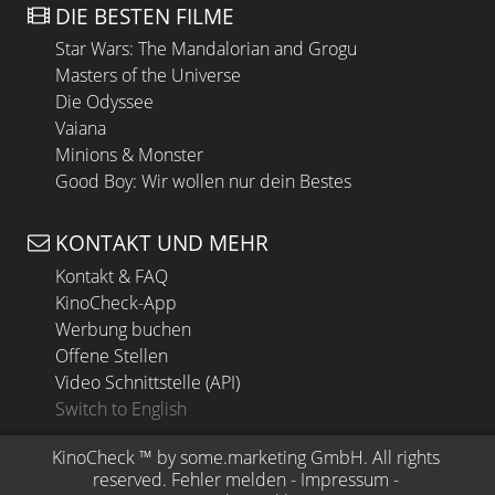
DIE BESTEN FILME
Star Wars: The Mandalorian and Grogu
Masters of the Universe
Die Odyssee
Vaiana
Minions & Monster
Good Boy: Wir wollen nur dein Bestes
KONTAKT UND MEHR
Kontakt & FAQ
KinoCheck-App
Werbung buchen
Offene Stellen
Video Schnittstelle (API)
Switch to English
KinoCheck
 ™ by 
some.marketing GmbH
. All rights 
reserved.
Fehler melden
 - 
Impressum
 - 