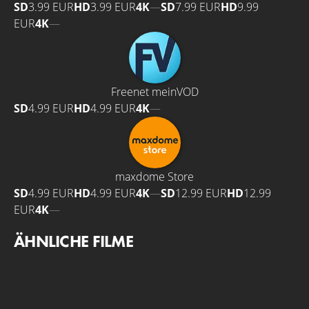
SD
3.99 EUR
HD
3.99 EUR
4K
—
SD
7.99 EUR
HD
9.99
EUR
4K
—
Freenet meinVOD
SD
4.99 EUR
HD
4.99 EUR
4K
—
maxdome Store
SD
4.99 EUR
HD
4.99 EUR
4K
—
SD
12.99 EUR
HD
12.99
EUR
4K
—
ÄHNLICHE FILME