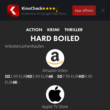
KinoCheck
App öffnen
Kostenlos im Google Play Store
ACTION
KRIMI
THRILLER
HARD BOILED
Anbieter
Leihen
Kaufen
Amazon Video
SD
2.99 EUR
HD
3.99 EUR
4K
—
SD
7.99 EUR
HD
9.99
EUR
4K
—
Apple TV Store