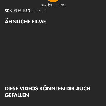
maxdome Store
SD
3.99 EUR
SD
9.99 EUR
ÄHNLICHE FILME
DIESE VIDEOS KÖNNTEN DIR AUCH
GEFALLEN