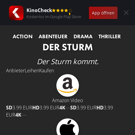
KinoCheck
App öffnen
Kostenlos im Google Play Store
ACTION
ABENTEUER
DRAMA
THRILLER
DER STURM
Der Sturm kommt.
Anbieter
Leihen
Kaufen
Amazon Video
SD
3.99 EUR
HD
3.99 EUR
4K
—
SD
3.99 EUR
HD
3.99
EUR
4K
—