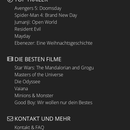
Avengers 5: Doomsday
Spider-Man 4: Brand New Day
Jumanji: Open World
Resident Evil
Mayday
Ebenezer: Eine Weihnachtsgeschichte
DIE BESTEN FILME
Star Wars: The Mandalorian and Grogu
Masters of the Universe
Die Odyssee
Vaiana
Minions & Monster
Good Boy: Wir wollen nur dein Bestes
KONTAKT UND MEHR
Kontakt & FAQ