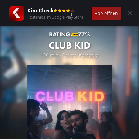
KinoCheck
App öffnen
Kostenlos im Google Play Store
RATING:
77%
CLUB KID
126 min · Drama, Komödie