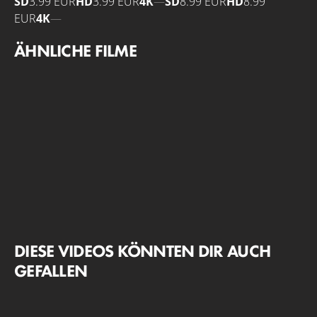
SD
3.99 EUR
HD
3.99 EUR
4K
—
SD
8.99 EUR
HD
8.99
EUR
4K
—
ÄHNLICHE FILME
DIESE VIDEOS KÖNNTEN DIR AUCH
GEFALLEN