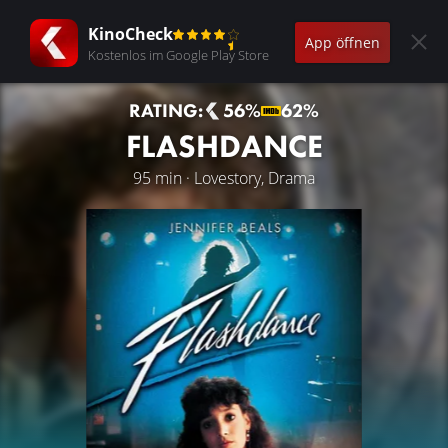
KinoCheck
App öffnen
Kostenlos im Google Play Store
RATING:
56%
62%
FLASHDANCE
95 min · Lovestory, Drama