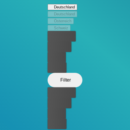
Durch seinen Einfluss fasst Alex endlich den Mut, sich um
Deutschland
ein Vortanzen beim Pittsburgh Conservatory of Dance and
Deutschland
Repertory zu bewerben. Wird sie die Juroren überzeugen
Österreich
und endlich ihren Traum vom Tanzen verwirklichen
Schweiz
können?
Bester Preis
Kostenlos
Leihen
Kaufen
Filter
Bester Preis
Kostenlos
Leihen
Kaufen