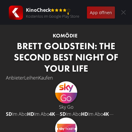
KinoCheck
App öffnen
Kostenlos im Google Play Store
KOMÖDIE
BRETT GOLDSTEIN: THE
SECOND BEST NIGHT OF
YOUR LIFE
Anbieter
Leihen
Kaufen
Sky Go
SD
Im Abo
HD
Im Abo
4K
—
SD
Im Abo
HD
Im Abo
4K
—