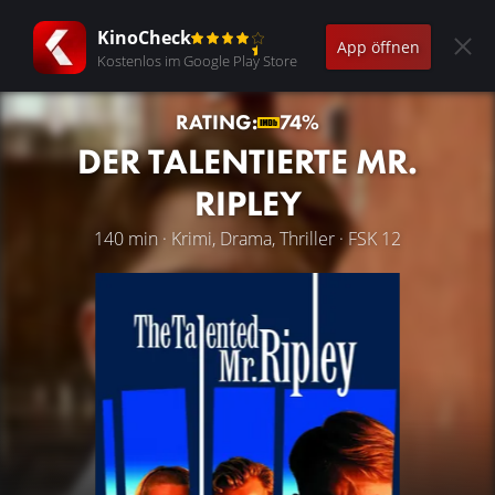
KinoCheck
App öffnen
Kostenlos im Google Play Store
RATING:
74%
DER TALENTIERTE MR.
RIPLEY
140 min · Krimi, Drama, Thriller · FSK 12