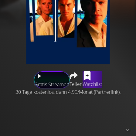
Teilen
Watchlist
Gratis Streamen
30 Tage kostenlos, dann 4.99/Monat (Partnerlink).
Der mittellose Tom Ripley erhält den Auftrag, nach Italien
zu reisen, um seinen Altersgenossen, den jungen
amerikanischen Playboy Dickie Greenleaf zu überreden,
in die USA zurückzukehren. Dickie aber bleibt hartnäckig