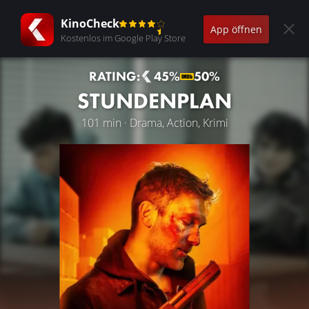
KinoCheck
App öffnen
Kostenlos im Google Play Store
RATING:
45%
50%
STUNDENPLAN
101 min · Drama, Action, Krimi