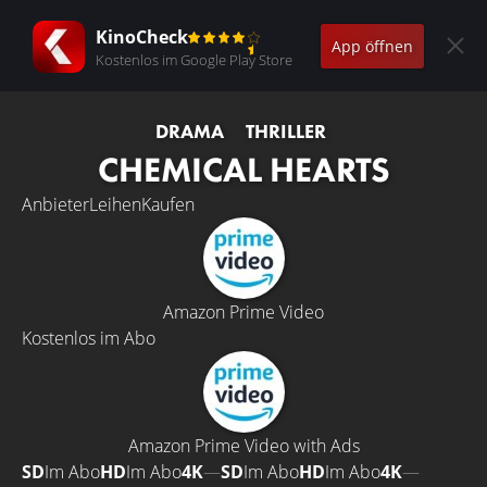
KinoCheck
App öffnen
Kostenlos im Google Play Store
DRAMA
THRILLER
CHEMICAL HEARTS
Anbieter
Leihen
Kaufen
Amazon Prime Video
Kostenlos im Abo
Amazon Prime Video with Ads
SD
Im Abo
HD
Im Abo
4K
—
SD
Im Abo
HD
Im Abo
4K
—