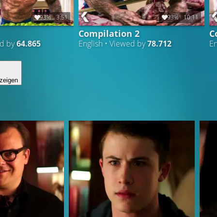
93%
3:51
93%
10:11
Compilation 2
C
ed by
64.865
English • Viewed by
78.712
En
zeigen