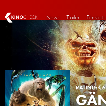
News
Trailer
Filmstarts
KINO
CHECK
RATING:
6
GÄN