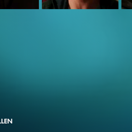
Dylan Minnette
Odey
Zach Cooper
Han
LLEN