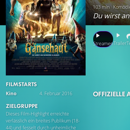
103 min · Komödie
Du wirst a
Trailer
T
Streamen
Teenager Zach Coo
er die schöne Ha
Freund findet, sie
entdeckt, dass Ha
FILMSTARTS
Als Zach mehr über
OFFIZIELLE 
Kino
4. Februar 2016
Kreaturen, die se
einschließt. Als 
ZIELGRUPPE
Zachs Leben eine 
Dieses Film-Highlight erreichte
um die Stadt zu r
verlässlich ein breites Publikum (18-
viele andere – wi
44) und fesselt durch unheimliche