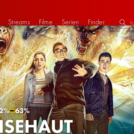
Streams
Filme
Serien
Finder
2%
63%
SEHAUT