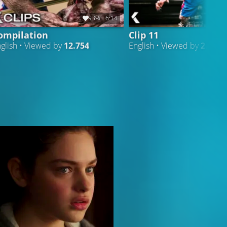
93%
6:14
ompilation
Clip 11
glish • Viewed by
12.754
English • Viewed by
2.676