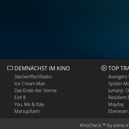
DEMNÄCHST IM KINO
TOP TR
Steckerlfischfiasko
Avengers
Ice Cream Man
Spider-Ma
Das Ende der Sterne
Jumanji: 
Exit 8
Resident E
You, Me & Italy
Mayday
Marsupilami
Ebenezer:
KinoCheck
 ™ by 
some.m