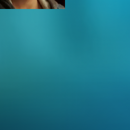
a Rush
nah