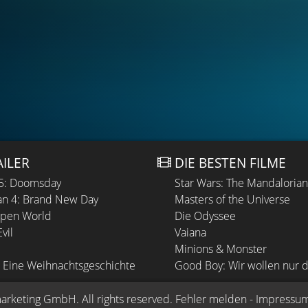
AILER
DIE BESTEN FILME
 5: Doomsday
Star Wars: The Mandaloria
n 4: Brand New Day
Masters of the Universe
Open World
Die Odyssee
vil
Vaiana
Minions & Monster
 Eine Weihnachtsgeschichte
Good Boy: Wir wollen nur d
arketing GmbH
. All rights reserved.
Fehler melden
 - 
Impressu