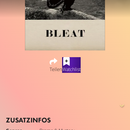
Teilen
Watchlist
Ein schwarz-weißer Stummfilm, der auf der griechischen
Kykladeninsel Tenos spielt. Eine schwarz gekleidete Frau
trauert in einem einfachen Haus. Die Realität vermischt
sich mit einer träumerischen Vorstellung und die
Tradition mit heimtückischen Wünschen.
ZUSATZINFOS