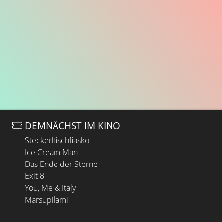
DEMNÄCHST IM KINO
Steckerlfischfiasko
Ice Cream Man
Das Ende der Sterne
Exit 8
You, Me & Italy
Marsupilami