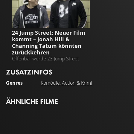
24 JUMP STREET
24 Jump Street: Neuer Film
kommt – Jonah Hill &
Channing Tatum könnten
zurückkehren
Offenbar wurde 23 Jump Street
augenzwinkernd ausgesetzt
ZUSATZINFOS
Genres
Komödie
,
Action
&
Krimi
ÄHNLICHE FILME