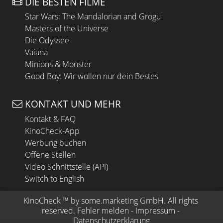
DIE BESTEN FILME
Star Wars: The Mandalorian and Grogu
Masters of the Universe
Die Odyssee
Vaiana
Minions & Monster
Good Boy: Wir wollen nur dein Bestes
KONTAKT UND MEHR
Kontakt & FAQ
KinoCheck-App
Werbung buchen
Offene Stellen
Video Schnittstelle (API)
Switch to English
KinoCheck
 ™ by 
some.marketing GmbH
. All rights 
reserved.
Fehler melden
 - 
Impressum
 - 
Datenschutzerklärung