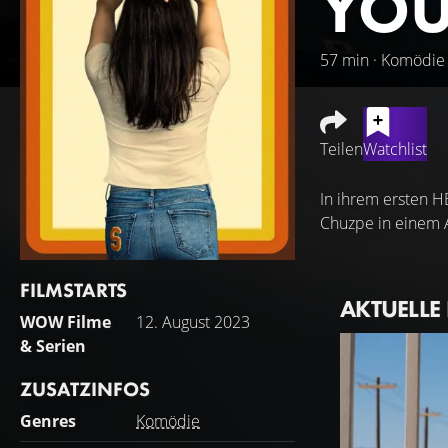
YOU
57 min · Komödie
Teilen
Watchlist
In ihrem ersten H
Chuzpe in einem Au
FILMSTARTS
AKTUELLE
WOW Filme
12. August 2023
& Serien
ZUSATZINFOS
Genres
Komödie