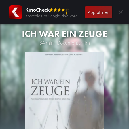
KinoCheck
App öffnen
Kostenlos im Google Play Store
ICH WAR EIN ZEUGE
84 min · Dokumentarfilm