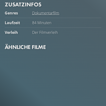
Gewalt, Konversionstherapie und den existenziellen
ZUSATZINFOS
Bruch, der mit dem Austritt einherging.
Genres
Dokumentarfilm
Laufzeit
84 Minuten
Verleih
Der Filmverleih
ÄHNLICHE FILME