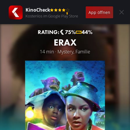
KinoCheck
App öffnen
Kostenlos im Google Play Store
RATING:
75%
44%
ERAX
14 min · Mystery, Familie