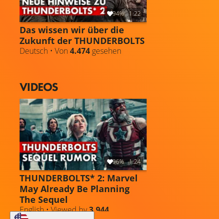
94%
1:22
Das wissen wir über die
Zukunft der THUNDERBOLTS
Deutsch • Von
4.474
gesehen
VIDEOS
96%
1:24
THUNDERBOLTS* 2: Marvel
May Already Be Planning
The Sequel
English • Viewed by
3.944