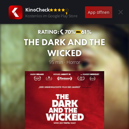
KinoCheck
App öffnen
Kostenlos im Google Play Store
RATING:
70%
61%
THE DARK AND THE
WICKED
95 min · Horror