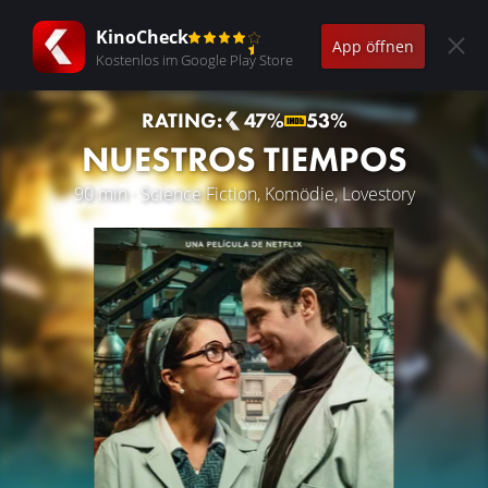
KinoCheck
App öffnen
Kostenlos im Google Play Store
RATING:
47%
53%
NUESTROS TIEMPOS
90 min · Science Fiction, Komödie, Lovestory