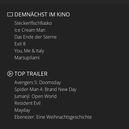
DEMNÄCHST IM KINO
Steckerlfischfiasko
Ice Cream Man
Das Ende der Sterne
Exit 8
You, Me & Italy
Marsupilami
TOP TRAILER
Avengers 5: Doomsday
Spider-Man 4: Brand New Day
Jumanji: Open World
Resident Evil
Mayday
Ebenezer: Eine Weihnachtsgeschichte