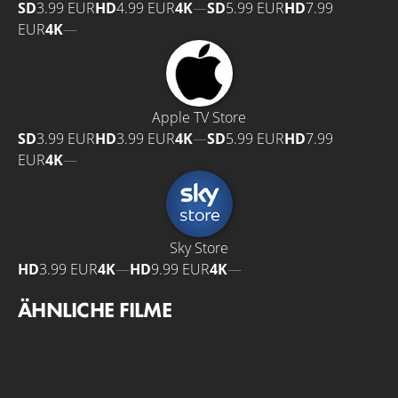
SD
3.99 EUR
HD
4.99 EUR
4K
—
SD
5.99 EUR
HD
7.99
EUR
4K
—
Apple TV Store
SD
3.99 EUR
HD
3.99 EUR
4K
—
SD
5.99 EUR
HD
7.99
EUR
4K
—
Sky Store
HD
3.99 EUR
4K
—
HD
9.99 EUR
4K
—
ÄHNLICHE FILME