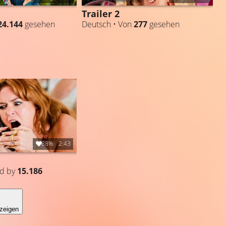
Trailer 2
24.144
gesehen
Deutsch • Von
277
gesehen
88%
2:43
ed by
15.186
zeigen