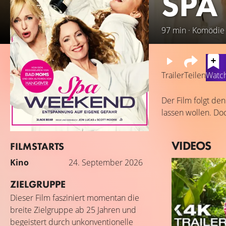
SPA
97 min · Komödie
Trailer
Teilen
Watch
Der Film folgt de
lassen wollen. Do
VIDEOS
FILMSTARTS
Kino
24. September 2026
ZIELGRUPPE
Dieser Film fasziniert momentan die
breite Zielgruppe ab 25 Jahren und
begeistert durch unkonventionelle