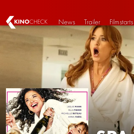
News
Trailer
Filmstarts
KINO
CHECK