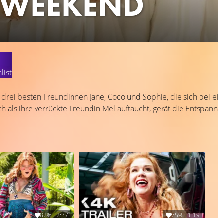
 WEEKEND
list
n drei besten Freundinnen Jane, Coco und Sophie, die sich bei
ch als ihre verrückte Freundin Mel auftaucht, gerät die Entspan
82%
2:37
75%
1:19