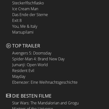
Steckerlfischfiasko
Ice Cream Man
Das Ende der Sterne
Exit 8
You, Me & Italy
Marsupilami
TOP TRAILER
Avengers 5: Doomsday
Spider-Man 4: Brand New Day
Jumanji: Open World
Resident Evil
Mayday
Ebenezer: Eine Weihnachtsgeschichte
DIE BESTEN FILME
Star Wars: The Mandalorian and Grogu
Masters of the Universe