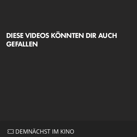
DIESE VIDEOS KÖNNTEN DIR AUCH
GEFALLEN
DEMNÄCHST IM KINO