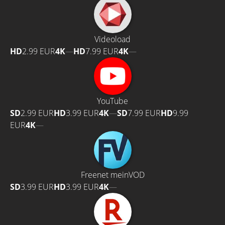
Videoload
HD
2.99 EUR
4K
—
HD
7.99 EUR
4K
—
YouTube
SD
2.99 EUR
HD
3.99 EUR
4K
—
SD
7.99 EUR
HD
9.99
EUR
4K
—
Freenet meinVOD
SD
3.99 EUR
HD
3.99 EUR
4K
—