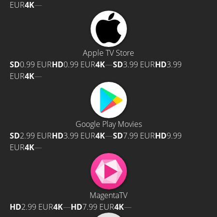
EUR
4K
—
Apple TV Store
SD
0.99 EUR
HD
0.99 EUR
4K
—
SD
3.99 EUR
HD
3.99
EUR
4K
—
Google Play Movies
SD
2.99 EUR
HD
3.99 EUR
4K
—
SD
7.99 EUR
HD
9.99
EUR
4K
—
MagentaTV
HD
2.99 EUR
4K
—
HD
7.99 EUR
4K
—