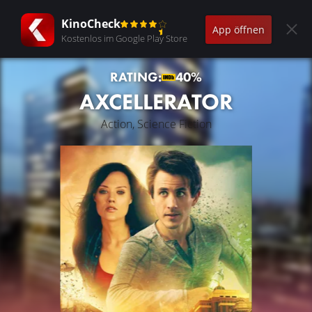
KinoCheck
App öffnen
Kostenlos im Google Play Store
RATING:
40%
AXCELLERATOR
Action, Science Fiction