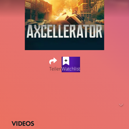
Teilen
Watchlist
Ein junger Autodieb namens Dane (Ryan Wesen) macht
die Entdeckung des Jahrhunderts. Aus diesem Grund
versuchen sämtliche Geheimdienst ihn auszuschalten.
Der frechen Kassiererin Kate Dalton (Laura James) und
ihm steht das größte Abenteuer ihres Lebens bevor.
VIDEOS