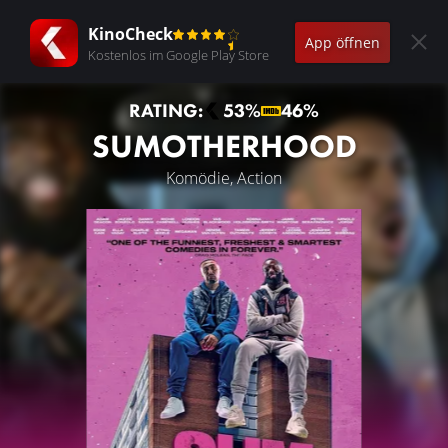
KinoCheck
App öffnen
Kostenlos im Google Play Store
RATING:
53%
46%
SUMOTHERHOOD
Komödie, Action