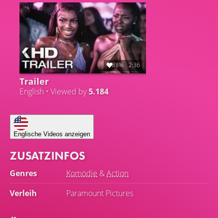
Komödie auftauchen.
88%
2:36
Trailer
English • Viewed by
5.184
Englische Videos anzeigen
ZUSATZINFOS
Genres
Komödie
&
Action
Verleih
Paramount Pictures