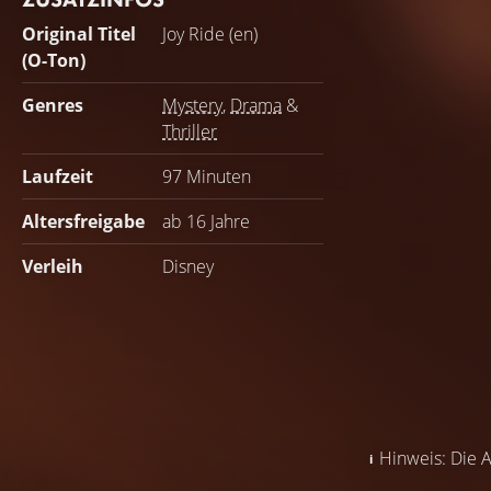
Original Titel
Joy Ride (en)
(O-Ton)
Genres
Mystery
,
Drama
&
Thriller
Laufzeit
97 Minuten
Altersfreigabe
ab 16 Jahre
Verleih
Disney
Hinweis: Die A