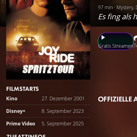
97 min · Mystery, 
Es fing als
T
Gratis Streamen
Der Student Lewis
gemacht hat. Also 
sein Bruder Fulle
anderen LKW-Fahre
FILMSTARTS
Motelzimmer treff
OFFIZIELLE 
Kino
27. Dezember 2001
Tag erfahren sie
der Angst zu tun.
Disney+
8. September 2023
Prime Video
5. September 2025
ZUSATZINFOS