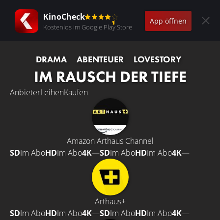
KinoCheck
App öffnen
Kostenlos im Google Play Store
DRAMA
ABENTEUER
LOVESTORY
IM RAUSCH DER TIEFE
Anbieter
Leihen
Kaufen
Amazon Arthaus Channel
SD
Im Abo
HD
Im Abo
4K
—
SD
Im Abo
HD
Im Abo
4K
—
Arthaus+
SD
Im Abo
HD
Im Abo
4K
—
SD
Im Abo
HD
Im Abo
4K
—