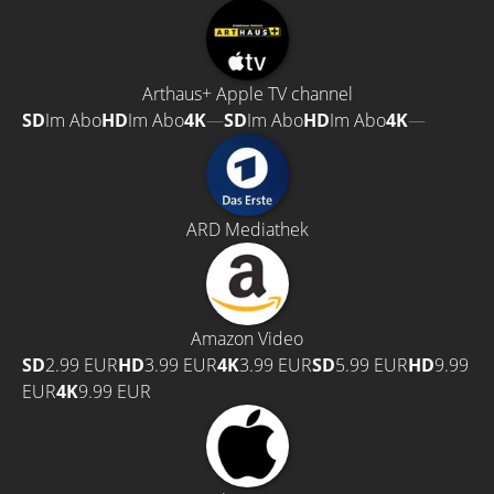
Arthaus+ Apple TV channel
SD
Im Abo
HD
Im Abo
4K
—
SD
Im Abo
HD
Im Abo
4K
—
ARD Mediathek
Amazon Video
SD
2.99 EUR
HD
3.99 EUR
4K
3.99 EUR
SD
5.99 EUR
HD
9.99
EUR
4K
9.99 EUR