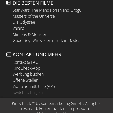
DIE BESTEN FILME
Star Wars: The Mandalorian and Grogu
Masters of the Universe
Die Odyssee
Vaiana
Minions & Monster
Good Boy: Wir wollen nur dein Bestes
KONTAKT UND MEHR
Kontakt & FAQ
KinoCheck-App
Werbung buchen
Offene Stellen
Video Schnittstelle (API)
Switch to English
KinoCheck
 ™ by 
some.marketing GmbH
. All rights 
reserved.
Fehler melden
 - 
Impressum
 - 