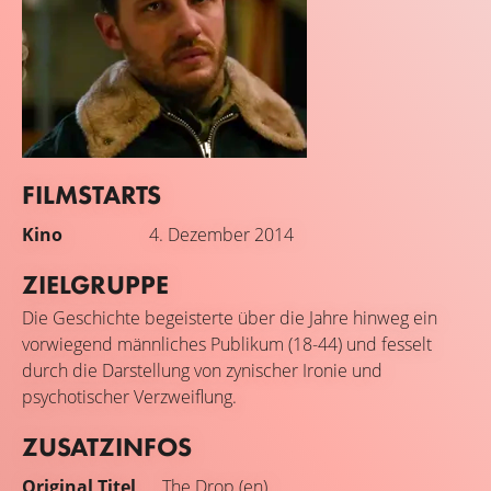
FILMSTARTS
Tom Hardy
Kino
4. Dezember 2014
Bob
ZIELGRUPPE
Die Geschichte begeisterte über die Jahre hinweg ein
vorwiegend männliches Publikum (18-44) und fesselt
durch die Darstellung von zynischer Ironie und
psychotischer Verzweiflung.
ZUSATZINFOS
Original Titel
The Drop (en)