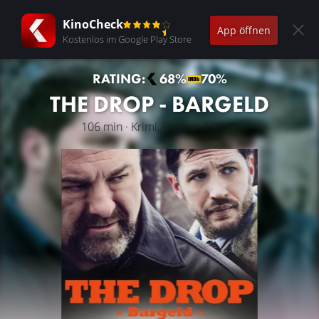
KinoCheck
App öffnen
Kostenlos im Google Play Store
RATING:
68%
70%
THE DROP - BARGELD
106 min · Krimi, Drama · FSK 12