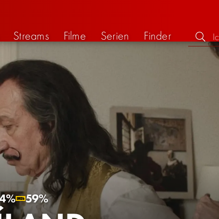
Streams
Filme
Serien
Finder
4%
59%