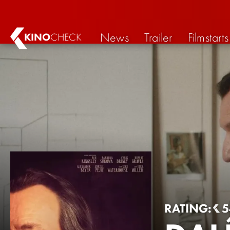
News
Trailer
Filmstarts
KINO
CHECK
RATING:
5