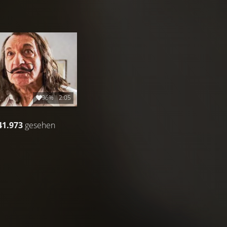
96%
2:05
41.973
gesehen