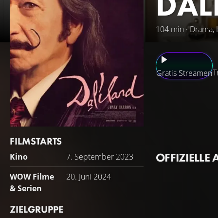
DAL
104 min · Drama, 
T
Gratis Streamen
1974 verbringt de
Hotel in New York
Ausstellung zu un
bunten Mischung a
FILMSTARTS
Genialität beeindr
OFFIZIELLE 
Kino
7. September 2023
aufstrebenden jun
auch die fast fünf
WOW Filme
20. Juni 2024
& Serien
ZIELGRUPPE