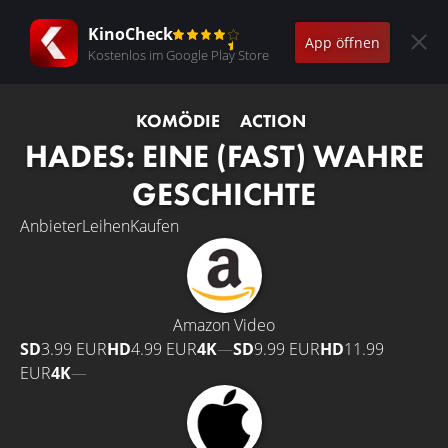
KinoCheck
App öffnen
Kostenlos im Google Play Store
KOMÖDIE
ACTION
HADES: EINE (FAST) WAHRE
GESCHICHTE
Anbieter
Leihen
Kaufen
Amazon Video
SD
3.99 EUR
HD
4.99 EUR
4K
—
SD
9.99 EUR
HD
11.99
EUR
4K
—