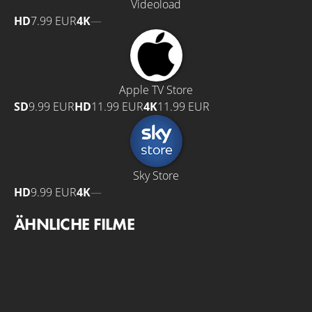
Videoload
HD
7.99 EUR
4K
—
Apple TV Store
SD
9.99 EUR
HD
11.99 EUR
4K
11.99 EUR
Sky Store
HD
9.99 EUR
4K
—
ÄHNLICHE FILME