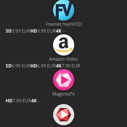
Freenet meinVOD
SD
3.99 EUR
HD
3.99 EUR
4K
—
Amazon Video
SD
6.99 EUR
HD
6.99 EUR
4K
7.99 EUR
MagentaTV
HD
7.99 EUR
4K
—