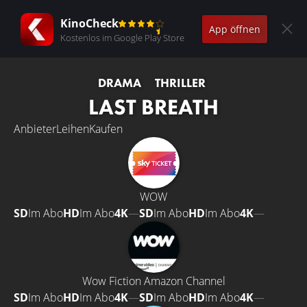
KinoCheck
App öffnen
Kostenlos im Google Play Store
DRAMA
THRILLER
LAST BREATH
Anbieter
Leihen
Kaufen
WOW
SD
Im Abo
HD
Im Abo
4K
—
SD
Im Abo
HD
Im Abo
4K
—
Wow Fiction Amazon Channel
SD
Im Abo
HD
Im Abo
4K
—
SD
Im Abo
HD
Im Abo
4K
—