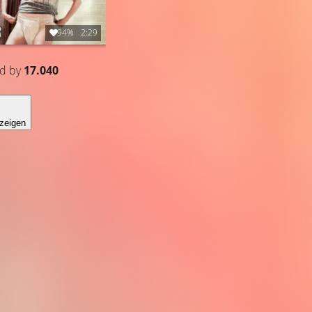
94%
2:29
ed by
17.040
zeigen