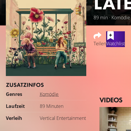
LAT
89 min · Komödie
Teilen
Watchlist
Louise, eine ziell
während sie etwas 
Leuten belegt ist.
Pflegerin für sie.
ZUSATZINFOS
Irgendwann müsse
Genres
Komödie
VIDEOS
Laufzeit
89 Minuten
Verleih
Vertical Entertainment