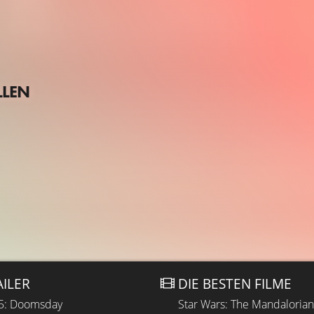
LLEN
AILER
DIE BESTEN FILME
 5: Doomsday
Star Wars: The Mandaloria