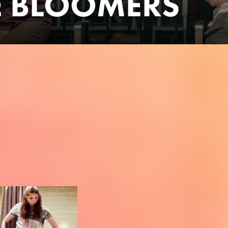
E BLOOMERS
ose 28-jährige Brooklynerin, seit kurzem Single, eine Art Musike
Dummes tut, und bricht sich die Hüfte. Daraufhin landet sie in 
 Dort lernt sie Antonina kennen - eine schrullige ältere Polin, d
 Keiner der beiden Frauen gefällt dieses Arrangement, aber es ist
n wir alle erwachsen werden.