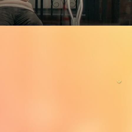
rin, deprimiert, ohne es zuzugeben, stürzt betrunken,
einer Physiotherapie-Station, die mit doppelt so alten
ie kein Englisch spricht. Louise bekommt einen Job als
 an der Zeit, sich der Wahrheit über das Altern zu stellen.