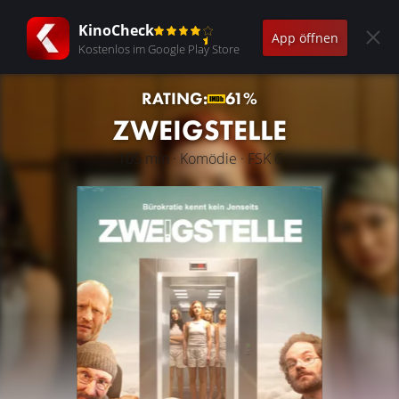
KinoCheck
App öffnen
Kostenlos im Google Play Store
RATING:
61%
ZWEIGSTELLE
105 min · Komödie · FSK 6