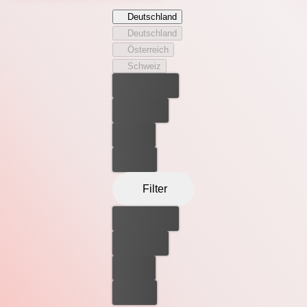
dass der Gruppe jegliche Überzeugung fehlt, stellt sich
Deutschland
die entscheidende Frage: Was zum Teufel passiert mit
Deutschland
jemandem, der zu Lebzeiten an NICHTS geglaubt hat?
Österreich
Schweiz
Bester Preis
Kostenlos
Leihen
Kaufen
Filter
Bester Preis
Kostenlos
Leihen
Kaufen