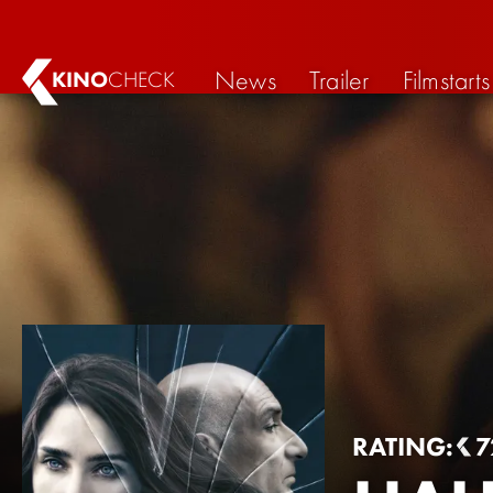
News
Trailer
Filmstarts
KINO
CHECK
RATING:
7