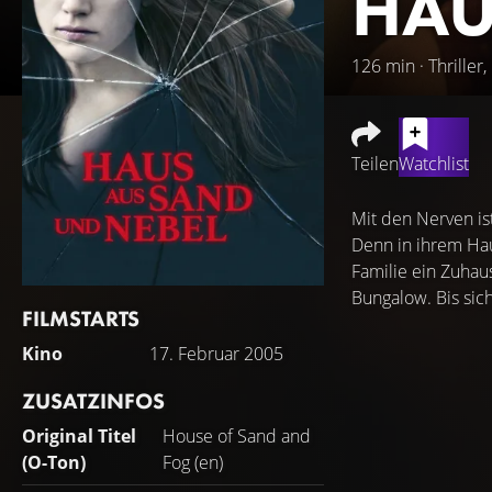
HAU
126 min · Thriller
Teilen
Watchlist
Mit den Nerven ist
Denn in ihrem Hau
Familie ein Zuhau
Bungalow. Bis sich 
FILMSTARTS
Kino
17. Februar 2005
ZUSATZINFOS
Original Titel
House of Sand and
(O-Ton)
Fog (en)