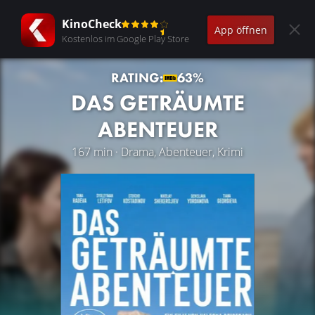
KinoCheck
App öffnen
Kostenlos im Google Play Store
RATING:
63%
DAS GETRÄUMTE
ABENTEUER
167 min · Drama, Abenteuer, Krimi