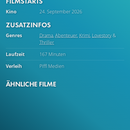
FILMSTARTS
ihren Sehnsüchten stellen.
Kino
24. September 2026
ZUSATZINFOS
Genres
Drama
,
Abenteuer
,
Krimi
,
Lovestory
&
Thriller
Laufzeit
167 Minuten
Verleih
Piffl Medien
ÄHNLICHE FILME