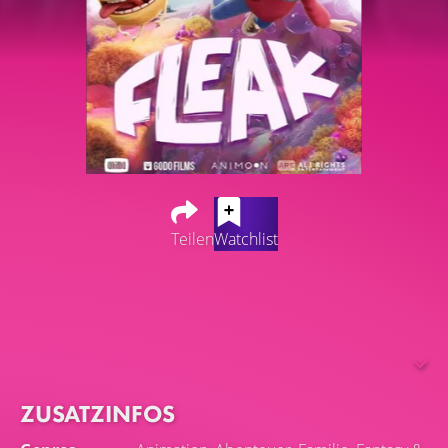
Teilen
Watchlist
Ein zwölfjähriger Junge verliert bei einem Unfall seine
Gehfähigkeit. Zum Glück erscheint ein hilfsbereites,
pelziges Wesen aus einer anderen Dimension und nimmt
den Jungen mit auf ein fantastisches Abenteuer, wo er
lernt, wieder zu laufen.
ZUSATZINFOS