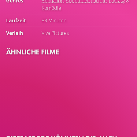
Genres
Animation
,
Abenteuer
,
Familie
,
Fantasy
&
Komödie
Laufzeit
83 Minuten
Verleih
Viva Pictures
ÄHNLICHE FILME