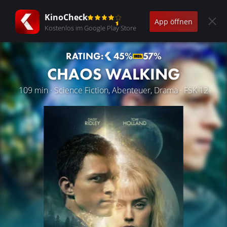
KinoCheck
App öffnen
Kostenlos im Google Play Store
RATING:
45%
57%
CHAOS WALKING
109 min · Science Fiction, Abenteuer, Drama · FSK 12