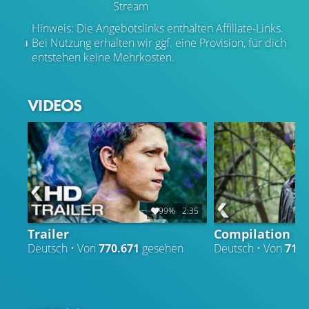
Stream
Hinweis: Die Angebotslinks enthalten Affiliate-Links.
Bei Nutzung erhalten wir ggf. eine Provision, für dich
entstehen keine Mehrkosten.
VIDEOS
99%
2:35
Trailer
Compilation
Deutsch • Von
770.671
gesehen
Deutsch • Von
71.2