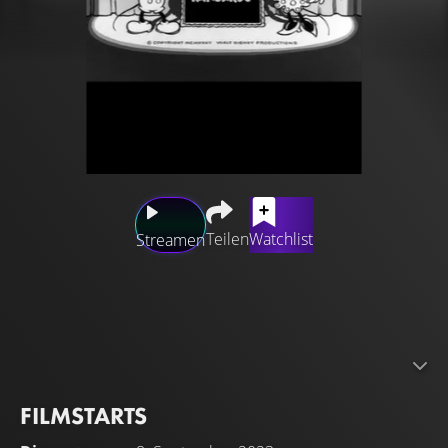
Teilen
Watchlist
Streamen
Ein Freund in Australien hat Mickey das Känguru Hoppy
geschickt, das mit seinem nervigen Sohn Pluto völlig aus
der Fassung bringt. Mickey will die Kängurus zu Kämpfern
ausbilden, aber am Ende werfen sie ihn in seine eigene
Heuballenmaschine.
FILMSTARTS