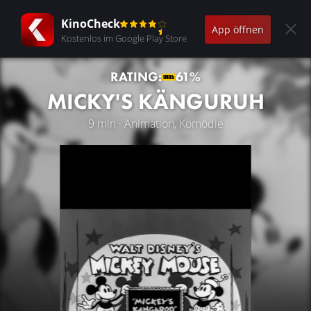
KinoCheck
App öffnen
Kostenlos im Google Play Store
RATING:
61%
MICKY'S KÄNGURUH
9 min · Animation, Komödie