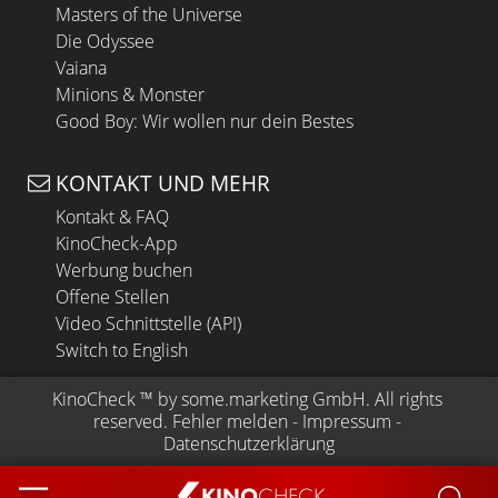
Masters of the Universe
Die Odyssee
Vaiana
Minions & Monster
Good Boy: Wir wollen nur dein Bestes
KONTAKT UND MEHR
Kontakt & FAQ
KinoCheck-App
Werbung buchen
Offene Stellen
Video Schnittstelle (API)
Switch to English
KinoCheck
 ™ by 
some.marketing GmbH
. All rights 
reserved.
Fehler melden
 - 
Impressum
 - 
Datenschutzerklärung
KINO
CHECK