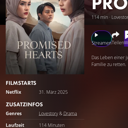
PRO
114 min · Lovesto
Teilen
W
Streamen
Das Leben einer j
Familie zu retten.
FILMSTARTS
Netflix
31. März 2025
ZUSATZINFOS
Genres
Lovestory
&
Drama
Laufzeit
114 Minuten