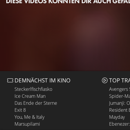
DIESE VIDEOS KÖNNTEN DIR AUCH GEFA
DEMNÄCHST IM KINO
TOP TR
Steckerlfischfiasko
Avengers
Ice Cream Man
Spider-Ma
Das Ende der Sterne
Jumanji: 
Exit 8
Resident E
You, Me & Italy
Mayday
Marsupilami
Ebenezer: