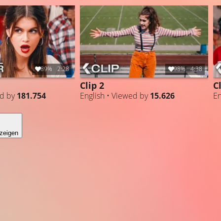
89%
2:28
98%
4:38
Clip 2
C
ed by
181.754
English • Viewed by
15.626
En
zeigen