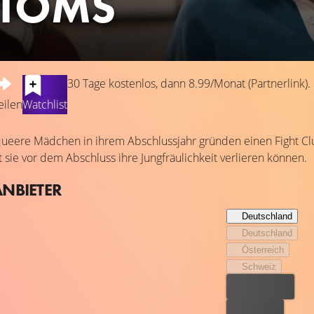
TOMS
30 Tage kostenlos, dann 8.99/Monat (Partnerlink).
eilen
Watchlist
ueere Mädchen in ihrem Abschlussjahr gründen einen Fight Cl
sie vor dem Abschluss ihre Jungfräulichkeit verlieren können.
ANBIETER
Deutschland
Deutschland
Österreich
Schweiz
Bester Preis
Kostenlos