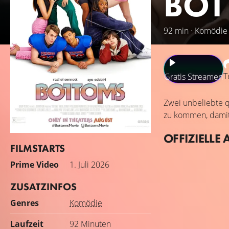
BOT
92 min · Komödie
T
Gratis Streamen
Zwei unbeliebte q
zu kommen, damit 
OFFIZIELLE 
FILMSTARTS
Prime Video
1. Juli 2026
ZUSATZINFOS
Genres
Komödie
Laufzeit
92 Minuten