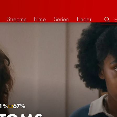
Streams
Filme
Serien
Finder
1%
67%