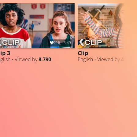
99%
3:49
lip 3
Clip
glish • Viewed by
8.790
English • Viewed by
4.045