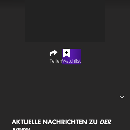
Teilen
Watchlist
Als eine kleine Stadt in Maine von einem dichten,
mysteriösen Nebel verschlungen wird, aus dem
Kreaturen auftauchen, um die Einwohner anzugreifen,
verschanzt sich eine Gruppe von Überlebenden in einem
örtlichen Lebensmittelladen.
AKTUELLE NACHRICHTEN ZU
DER
NEBEL