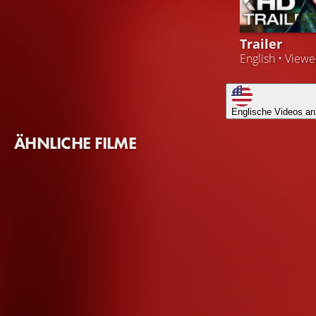
Trailer
English • View
Englische Videos an
ÄHNLICHE FILME