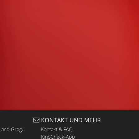
KONTAKT UND MEHR
n and Grogu
Kontakt & FAQ
KinoCheck-App