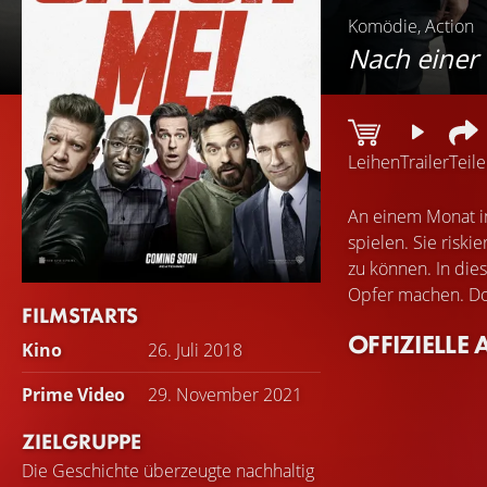
Komödie, Action
Nach einer 
Leihen
Trailer
Teil
An einem Monat in
spielen. Sie risk
zu können. In die
Opfer machen. Doc
FILMSTARTS
OFFIZIELLE 
Kino
26. Juli 2018
Prime Video
29. November 2021
ZIELGRUPPE
Die Geschichte überzeugte nachhaltig