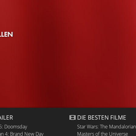
LLEN
AILER
DIE BESTEN FILME
 5: Doomsday
Star Wars: The Mandaloria
n 4: Brand New Day
Masters of the Universe