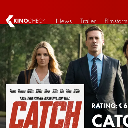
News
Trailer
Filmstarts
KINO
CHECK
RATING:
6
CAT