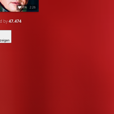
98%
2:26
ed by
47.474
zeigen