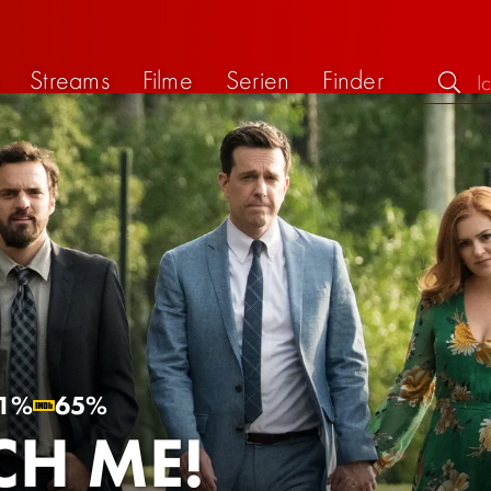
Streams
Filme
Serien
Finder
1%
65%
CH ME!