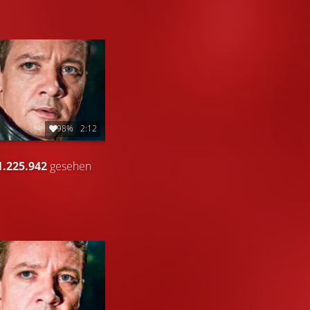
98%
2:12
1.225.942
gesehen