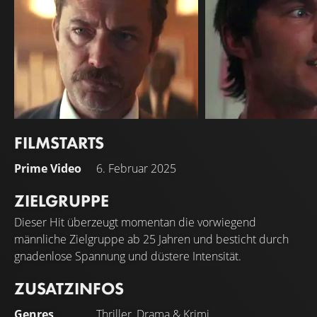
FILMSTARTS
Jude Law
Nicholas Hoult
Prime Video
6. Februar 2025
Terry Husk
Robert Jay Mathews
ZIELGRUPPE
Dieser Hit überzeugt momentan die vorwiegend
männliche Zielgruppe ab 25 Jahren und besticht durch
gnadenlose Spannung und düstere Intensität.
ZUSATZINFOS
Genres
Thriller
,
Drama
&
Krimi