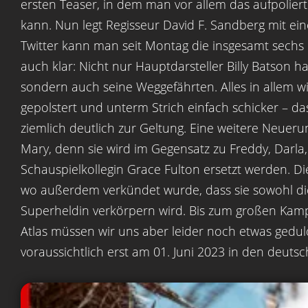
ersten Teaser, in dem man vor allem das aufpolier
kann. Nun legt Regisseur David F. Sandberg mit ei
Twitter kann man seit Montag die insgesamt sechs 
auch klar: Nicht nur Hauptdarsteller Billy Batson h
sondern auch seine Weggefährten. Alles in allem w
gepolstert und unterm Strich einfach schicker – d
ziemlich deutlich zur Geltung. Eine weitere Neuerun
Mary, denn sie wird im Gegensatz zu Freddy, Darla,
Schauspielkollegin Grace Fulton ersetzt werden. Di
wo außerdem verkündet wurde, dass sie sowohl die
Superheldin verkörpern wird. Bis zum großen Kamp
Atlas müssen wir uns aber leider noch etwas gedul
voraussichtlich erst am 01. Juni 2023 in den deutsc